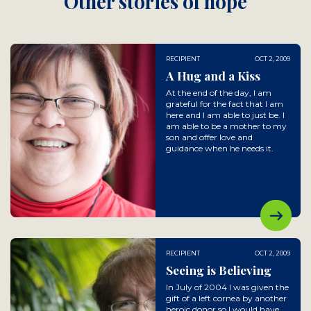
Other stories of hope
RECIPIENT
OCT 2, 2009
A Hug and a Kiss
At the end of the day, I am
grateful for the fact that I am
here and I am able to just be. I
am able to be a mother to my
son and offer love and
guidance when he needs it.
RECIPIENT
OCT 2, 2009
Seeing is Believing
In July of 2004 I was given the
gift of a left cornea by another
heroic donor so I would have