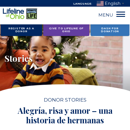
English
LANGUAGE:
▼
MENU
Skip
REGISTER AS A
GIVE TO LIFELINE OF
DASH FOR
DONOR
OHIO
DONATION
to
content
Stories
DONOR STORIES
Alegría, risa y amor – una
historia de hermanas